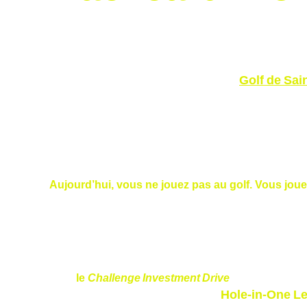
1er mai  2026
Golf de Sai
8 h 30. Brume légère sur les parcours du 
club‑house. Café bio à la main, entre curiosité et nervos
Dans moins de huit heures, ils ne seront plus les même
Nicolas Lorétan les accueille, sourire PGA, regard franc
« 
Aujourd’hui, vous ne jouez pas au golf. Vous joue
Les premiers swings s’enchaînent, les trajectoires s’aff
Quelques minutes plus tard, place à la visualisation gui
À 11 h, 
le 
Challenge Investment Drive
 commence : dri
Hole‑in‑One L
Puis, à 15 h, arrive le moment fort : le 