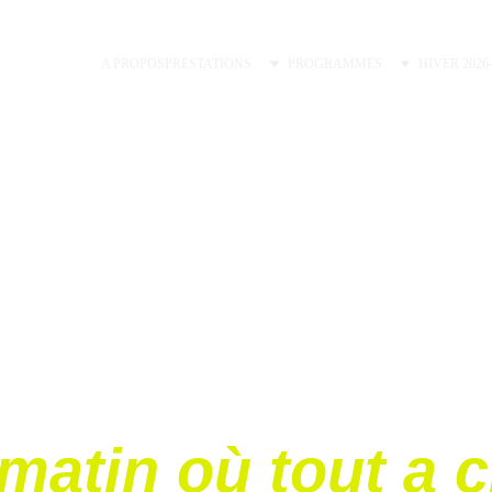
A PROPOS
PRESTATIONS
PROGRAMMES
HIVER 2026
BlackCard Finance
Le matin où tout a changé
TEAM-BUILDING
lan, spécialiste média corporate et organisation d'évènement
5/3/2026
1 min temps de lecture
matin où tout a 