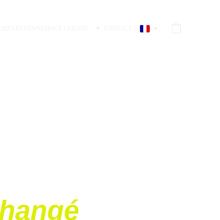
-2027
LES NEWS
ESPACE CLIENTS
CONTACT
s haut de gamme
changé