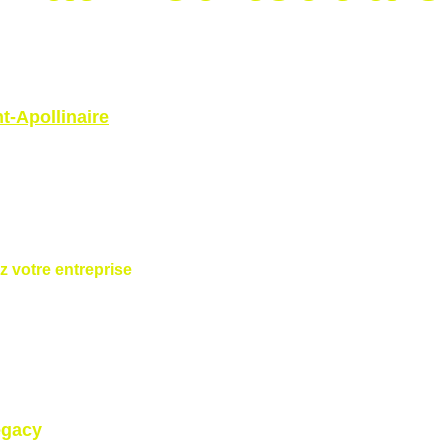
nt‑Apollinaire
, à Folgensburg. Quinze cadres d’une entreprise
ité. 
s.
 :
z votre entreprise
. »
ichent sur 
Flightscope
 comme un tableau de bord financier.
dée : respiration, silence, concentration.
ves = décisions audacieuses, putts = sécurisation des positions.
egacy
.