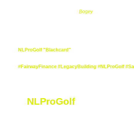
Chaque équipe identifie son 
Bogey
— le vrai frein coll
Noir sur blanc, un engagement concret, mesurable, sig
À 16 h, ils repartent avec bien plus qu’un score : un h
NLProGolf "Blackcard"
, au 
Golf de Saint‑Apollinaire
,
#FairwayFinance #LegacyBuilding #NLProGolf #S
NLProGolf
N
icolas
 L
orétan
 P
ro
 G
olf
Golf Saint Apollinaire Michelbach-Le-Haut
68220 Folgensbourg