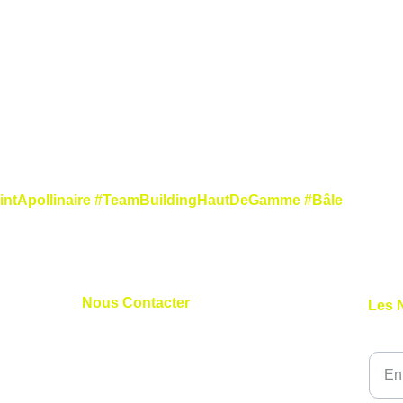
ectif : silos, surcharge, manque de transmission.
né de tous.
éritage commun.
 c’est la journée où tout bascule.
aintApollinaire #TeamBuildingHautDeGamme #Bâle
Nous Contacter
Les 
+41 79 827 03 11
Votre
+33 7 45 11 31 58
nicolas@nlprogolf.com
sylvain@nlprogolf.com