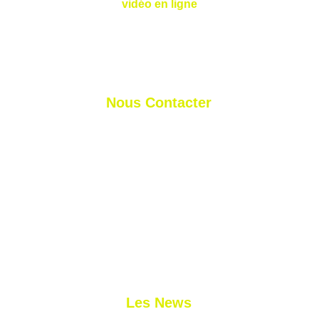
vidéo en ligne
Nous Contacter
nicolas@nlprogolf.com
sylvain@nlprogolf.com
+41 79 827 03 11
+33 7 45 11 31 58
Les News