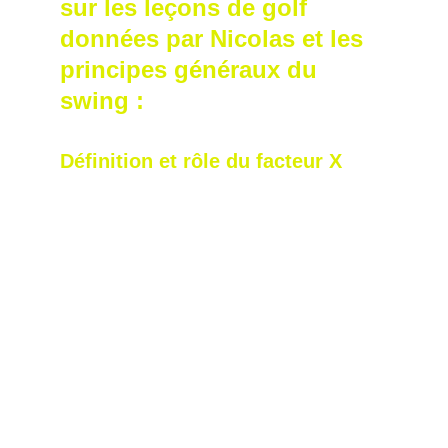
sur les leçons de golf 
données par Nicolas et les 
principes généraux du 
swing :
Définition et rôle du facteur X
• Définition : Le facteur X représente l’écart 
angulaire entre l’orientation des hanches 
(pelvis) et des épaules au moment où le 
backswing atteint son point culminant. Par 
exemple, si les hanches sont tournées à 45° 
par rapport à la ligne de jeu et les épaules à 
80°-90°, le facteur X est d’environ 35° à 45°.
• Rôle : Cet écart crée une tension musculaire 
(comme un élastique tendu) entre le haut du 
corps (épaules) et le bas du corps (hanches). 