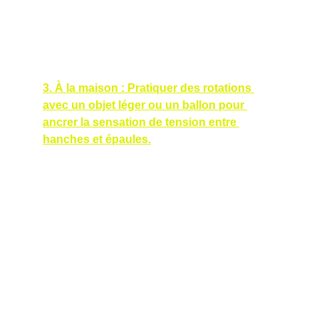
au backswing, puis pousser sur la jambe 
avant au downswing pour déclencher la 
rotation des hanches.
3. À la maison : Pratiquer des rotations 
avec un objet léger ou un ballon pour 
ancrer la sensation de tension entre 
hanches et épaules.
Application dans les leçons
• Jean-Pierre: Nicolas a corrigé sa rotation 
incorrecte des hanches (hanche droite 
sortante) et son transfert de poids prématuré 
vers la jambe avant, ce qui perturbait son 
facteur X et son angle d’attaque. Après 
exercices, son angle d’attaque est devenu 