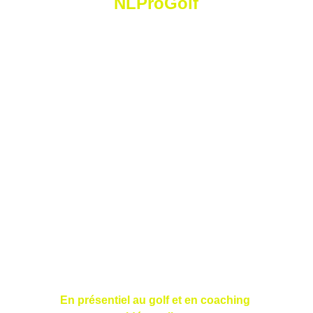
NLProGolf
N
icolas
 L
orétan
 P
ro
 G
olf
Golf Saint Apollinaire Michelbach-Le-Haut
68220 Folgensbourg
France
En présentiel au golf et en coaching 