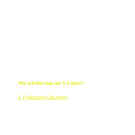
die Präzision des Schlägerwegs und des 
Aufpralls.
• 
Fehler vermeiden
: Ein schlecht verwalteter 
X-Faktor (z. B. zu stark gedrehte Hüften oder 
unzureichend gedrehte Schultern) kann zu 
Kompensationen führen, wie einem 
Overswing oder einem Verlust der Richtungs 
Kontrolle, wie bei André und Jean-Michel 
beobachtet.
Wie arbeitet man am X-Faktor?
1. Praktische Übungen:
• 
Übung von Rory McIlroy
: Halte den 
Schläger mit den Daumen auf einer Linie 
zwischen Kinn und Ball, benutze die rechte 
Hand, um die Schulterrotation zu steuern, 