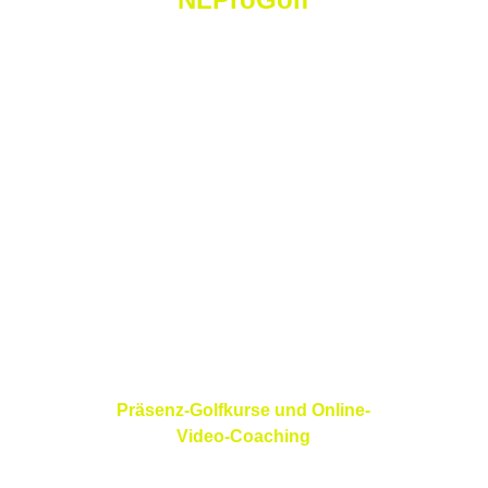
N
icolas
 L
orétan
 P
ro
 G
olf
Golf Saint Apollinaire Michelbach-Le-Haut
68220 Folgensbourg
France
Präsenz-Golfkurse und Online-
Video-Coaching