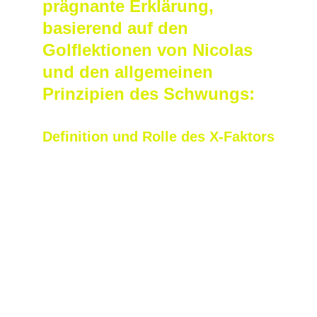
prägnante Erklärung, 
basierend auf den 
Golflektionen von Nicolas 
und den allgemeinen 
Prinzipien des Schwungs:
Definition und Rolle des X-Faktors
Definition: Der X-Faktor stellt den 
Winkelunterschied zwischen der Ausrichtung 
der Hüften (Becken) und der Schultern dar, 
wenn der Backswing seinen Höhepunkt 
erreicht. Zum Beispiel, wenn die Hüften um 
45° zur Spiellinie gedreht sind und die 
Schultern um 80°-90°, beträgt der X-Faktor 
etwa 35° bis 45°.