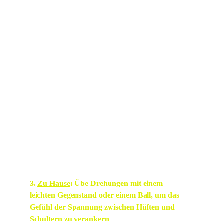
• 
Hüftrotation
: Vermeide es, die rechte Hüfte 
nach außen zu drücken; bevorzuge eine 
interne Rotation der linken Hüfte.
• 
Verbindung Arm-Oberkörper
: Halte den 
rechten Ellenbogen nah am Körper, um ein 
Overswing zu vermeiden.
• 
Gewichtsverlagerung
: Lade das hintere 
Bein im Backswing und drücke dann auf das 
vordere Bein im Downswing, um die 
Hüftrotation auszulösen.
3. 
Zu Hause
: Übe Drehungen mit einem 
leichten Gegenstand oder einem Ball, um das 
Gefühl der Spannung zwischen Hüften und 
Schultern zu verankern
.