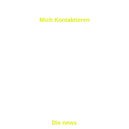
Mich Kontaktieren
nicolas@nlprogolf.com
sylvain@nlprogolf.com
+41 79 827 03 11
+33 7 45 11 31 58
Die news