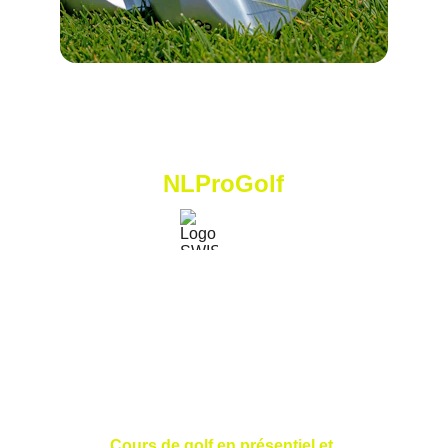
NLProGolf
N
icolas
 L
orétan
 P
ro
 G
olf
Golf Saint Apollinaire Michelbach-Le-Haut
68220 Folgensbourg
France
Cours de golf en présentiel et 