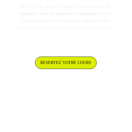
Grâce à cette approche ludique, vous obtenez des 
résultats concrets, rapides et motivants
, que ce 
soit pour affiner votre technique, optimiser votre 
stratégie ou gérer la pression en situation de tournoi.
RESERVEZ VOTRE COURS