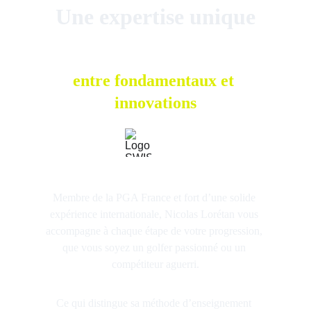
Une expertise unique
entre fondamentaux et 
innovations
Membre de la 
PGA France
 et fort d’une 
solide 
expérience internationale, Nicolas Lorétan vous 
accompagne à chaque étape de votre progression
, 
que vous soyez un golfer passionné ou un 
compétiteur aguerri.
Ce qui distingue sa 
méthode d’enseignement