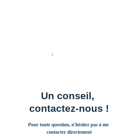
Legacy.
The team‑building experience that doesn’t end on the
green
By Sylvain Belan, specialist in corporate media and high-
end event organisation
4/30/2026
1
2
3
4
Un conseil, 
contactez-nous !
Pour toute question, n'hésitez pas à me 
contacter directement