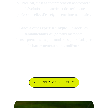
NLProGolf
, c’est sa 
compréhension approfondie 
de l’évolution du matériel et des techniques 
professionnelles d’enseignements internationales.
Grâce à cette 
expertise unique
, il associe les 
fondamentaux du golf
 aux méthodes 
d’enseignements les plus modernes pour s’adapter 
à 
chaque génération de golfeurs
.
RESERVEZ VOTRE COURS