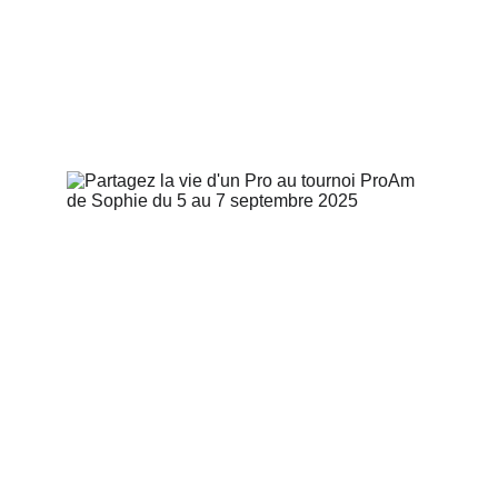
COMPÉTITION
Par Nicolas Lorétan, NLProGolf - Instructeur International
de golf membre PGA France
4/14/2025
1 min read