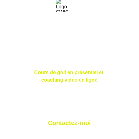
N
icolas
 L
orétan
 P
ro
 G
olf
Golf Saint Apollinaire Michelbach-Le-Haut
68220 Folgensbourg
France
Cours de golf en présentiel et 
coaching vidéo en ligne
Contactez-moi
nloretan@gmail.com