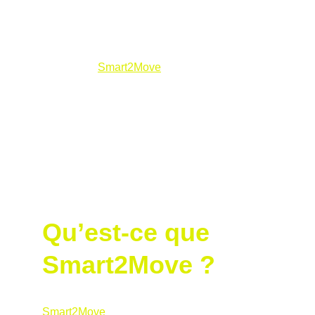
maîtrisant l’utilisation des 
S2M 1D Dual 
Force Plates
 pour analyser les forces 
exercées sur le sol pendant le swing. Basée 
en Suisse, 
Smart2Move
 est une référence 
mondiale en biomécanique appliquée au golf, 
et la qualification de Nicolas lui permet de 
décoder les mouvements de ses élèves avec 
une précision inégalée. Grâce à cette 
expertise, il transforme leurs performances 
sur le parcours, tout en rendant 
l’apprentissage plus engageant et efficace.
Qu’est-ce que 
Smart2Move ?
Smart2Move
révolutionne le golf en mesurant 