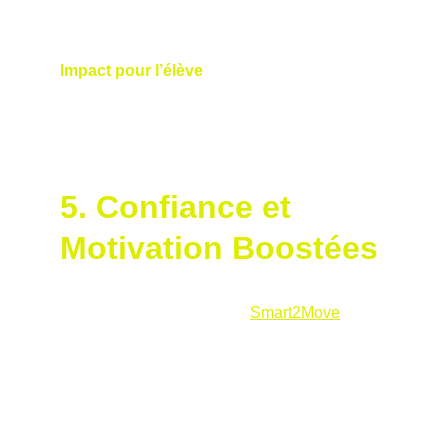
Impact pour l’élève
 : Vous bénéficiez d’un 
enseignement flexible, qui s’intègre 
facilement à votre routine, pour un 
apprentissage fluide et pratique.
5. Confiance et 
Motivation Boostées
L’approche scientifique de 
Smart2Move
, 
validée par des laboratoires universitaires et 
adoptée par des joueurs professionnels, 
inspire confiance. Avec la qualification de 
Nicolas, les élèves savent qu’ils travaillent 
avec un coach à la pointe de l’innovation :