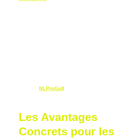
les forces de réaction au sol, invisibles à l’œil 
nu ou à la caméra, grâce à ses plateformes 
portables et sans fil. La formation S2M certifie 
les coachs, comme Nicolas Lorétan, à utiliser 
ces outils pour analyser le swing et proposer 
des ajustements basés sur des données 
objectives. Pour les élèves, cela se traduit par 
une expérience d’apprentissage optimisée, 
où chaque conseil est adapté à leur 
biomécanique unique. Avec la certification de 
Nicolas, les golfeurs qui s’entraînent avec lui 
à travers 
NLProGolf
 bénéficient directement 
de cette approche de pointe.
Les Avantages 
Concrets pour les 