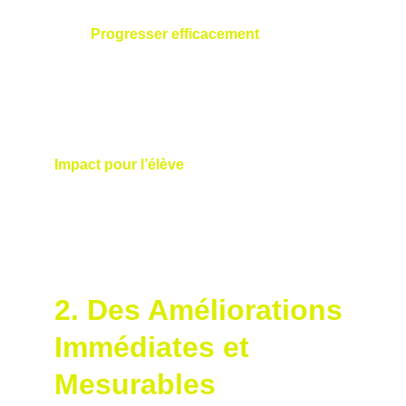
Progresser efficacement
 : Les 
exercices qu’il propose, basés sur les 
principes S2M, sont conçus pour 
maximiser les progrès, quel que soit le 
niveau.
Impact pour l’élève
: Avec Nicolas, vous 
recevez des conseils taillés sur mesure, 
basés sur des données objectives, qui 
accélèrent vos progrès et renforcent votre 
confiance sur le parcours.
2. Des Améliorations 
Immédiates et 
Mesurables