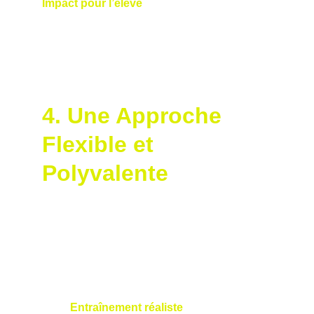
Impact pour l’élève
 : Vous gagnez une 
perspective nouvelle sur votre jeu, ce qui 
vous motive à travailler de manière plus 
intelligente, même en dehors des séances 
avec Nicolas.
4. Une Approche 
Flexible et 
Polyvalente
Les Dual Force Plates de S2M, maîtrisées 
par Nicolas, sont compactes et portables, 
permettant un enseignement dans divers 
contextes :
Entraînement réaliste
 : Nicolas peut 