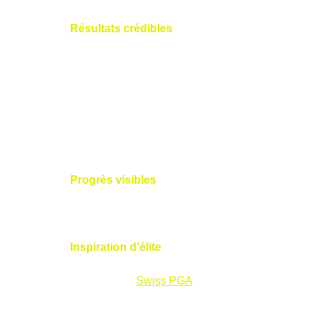
Résultats crédibles
 : Les données 
objectives des Dual Force Plates 
éliminent les doutes, montrant 
clairement ce qui fonctionne. Un coach 
du World Golf Teachers Hall of Fame a 
déclaré : « Les S2M 3D Plates ont 
éliminé les suppositions, me permettant 
de devenir un meilleur coach. »
Progrès visibles
 : Les améliorations 
mesurables, comme une vitesse de club 
accrue, motivent les élèves à persévérer.
Inspiration d’élite
 : Savoir que des 
joueurs du LET Access Series ou des 
coachs de la 
Swiss PGA
 utilisent la 
même technologie donne un sentiment 