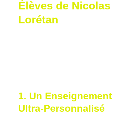
Élèves de Nicolas 
Lorétan
La certification Smart2Move de Nicolas 
Lorétan permet à ses élèves de profiter d’un 
enseignement basé sur la science, avec des 
bénéfices tangibles. Voici comment cette 
qualification améliore l’expérience des 
golfeurs, du débutant au compétiteur.
1. Un Enseignement 
Ultra-Personnalisé
Chaque golfeur a une signature 
biomécanique unique, et Nicolas utilise les 