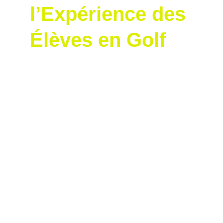
l’Expérience des 
Élèves en Golf
Chez NLProGolf, nous sommes dévoués à 
l’excellence golfique, et nous sommes fiers 
de mettre en lumière une innovation qui 
redéfinit l’enseignement du golf : la formation 
en biomécanique de Smart2Move (S2M). 
Cette approche, centrée sur l’analyse des 
forces de réaction au sol (GRF) via les Dual 
Force Plates, est désormais au cœur de 
l’enseignement de Nicolas Lorétan, 
professionnel de golf membre de la PGA 
France et certifié Smart2Move. 