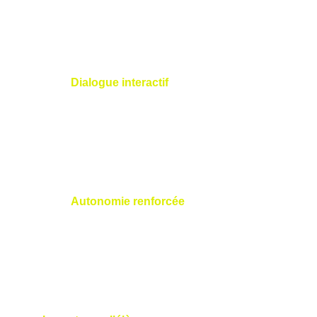
évoluent pendant le swing, rendant les 
concepts biomécaniques concrets.
Dialogue interactif
 : Nicolas engage 
ses élèves en expliquant comment 
chaque ajustement affecte leur 
performance, favorisant une approche 
collaborative.
Autonomie renforcée
 : En comprenant 
les mécanismes de votre swing, vous 
devenez plus conscient de vos 
mouvements, ce qui facilite 
l’entraînement entre les leçons.