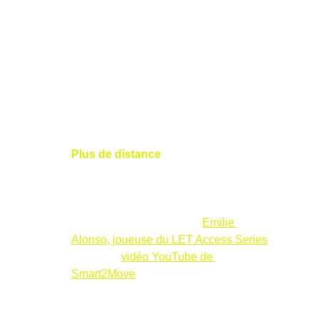
La biomécanique S2M, maîtrisée par Nicolas, 
se concentre sur l’optimisation des GRF, 
directement liées à la vitesse de la tête de 
club et à la consistance du swing. Grâce à 
son expertise, les élèves constatent des 
résultats dès la première leçon :
Plus de distance
 : En ajustant la 
manière dont vous poussez sur le sol, 
Nicolas peut augmenter votre 
puissance sans bouleverser votre 
swing. Comme l’a montré 
Emilie 
Alonso, joueuse du LET Access Series
, 
dans une
vidéo YouTube de 
Smart2Move
, les GRF sont clés pour 
maximiser la distance.