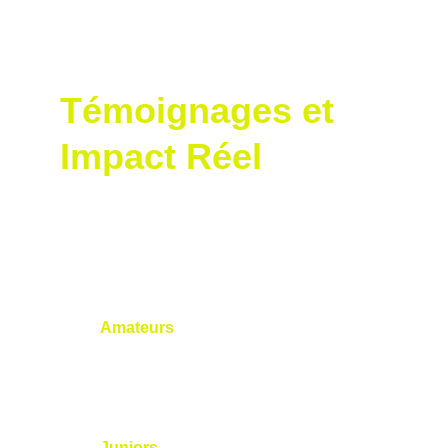
swing est optimisé pour la performance et la 
santé à long terme.
Témoignages et 
Impact Réel
Les élèves de coachs certifiés S2M, comme 
ceux de Nicolas Lorétan, rapportent des 
progrès significatifs :
Amateurs
 : Des golfeurs récréatifs 
gagnent des mètres sur leurs drives et 
améliorent leur régularité grâce à des 
ajustements basés sur les GRF.
Juniors
: Les jeunes joueurs 