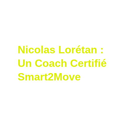
Découvrez comment la qualification de 
Nicolas transforme l’expérience de ses 
élèves, rendant chaque leçon plus précise, 
personnalisée et motivante, pour les golfeurs 
de tous niveaux.
Nicolas Lorétan : 
Un Coach Certifié 
Smart2Move
En tant que professionnel passionné et 
membre de la Swiss PGA et de la 
PGA 
France
, Nicolas Lorétan a toujours cherché à 
offrir le meilleur à ses élèves. En obtenant la 
certification Smart2Move, il a ajouté une 
dimension scientifique à son enseignement, 