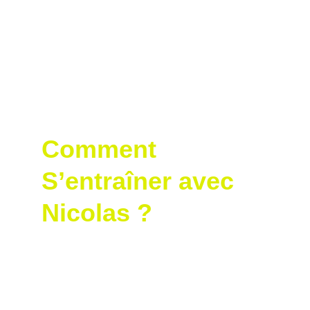
cherchiez à frapper plus loin, à gagner 
en précision ou à réduire votre 
handicap.
Une expérience motivante, soutenue 
par une technologie utilisée par les 
meilleurs coachs et joueurs du monde.
Comment 
S’entraîner avec 
Nicolas ?
Pour bénéficier de l’expertise de Nicolas 
Lorétan et de l’approche Smart2Move, 
contactez-le directement via 
NLProGolf.com
ou consultez les informations sur les leçons 