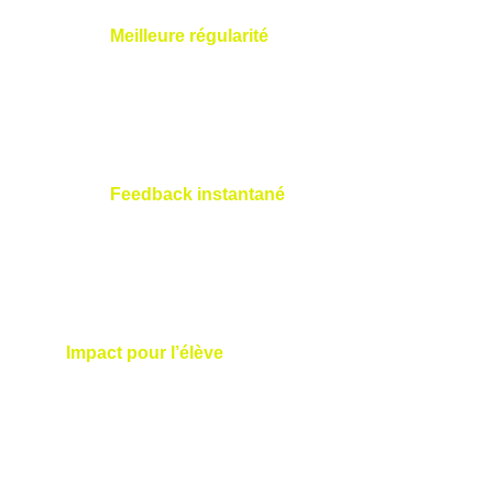
Meilleure régularité
 : Nicolas corrige 
les incohérences, comme un 
déséquilibre dans le transfert de poids, 
pour des frappes plus précises.
Feedback instantané
 : L’application 
S2M, utilisée par Nicolas, affiche les 
données en temps réel, permettant aux 
élèves de visualiser l’impact de chaque 
ajustement pendant la séance.
Impact pour l’élève
 : Vous ressentez une 
différence immédiate, avec des drives plus 
longs et des coups plus consistants, rendant 
chaque leçon avec Nicolas gratifiante et 
motivante.