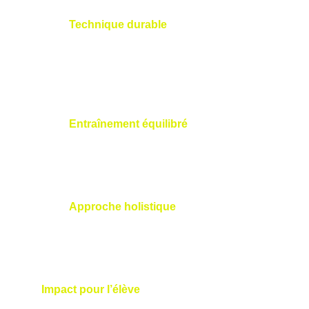
Technique durable
 : Nicolas identifie 
les schémas de force inefficaces, 
comme une rotation excessive du dos, 
pour proposer des ajustements qui 
protègent vos articulations.
Entraînement équilibré
: Les exercices 
S2M renforcent la stabilité et la 
coordination, favorisant une technique 
durable.
Approche holistique
 : Nicolas intègre 
des conseils sur la posture et la 
préparation physique, prolongeant votre 
plaisir de jouer au golf.
Impact pour l’élève
: Vous jouez avec plus 
de confort et de confiance, sachant que votre 