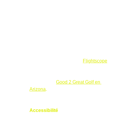
utiliser les plaques sur le practice, le 
parcours ou en salle, pour travailler des 
coups spécifiques dans des conditions 
réelles.
Compatibilité avec d’autres outils
 : 
Nicolas intègre les données S2M avec 
des technologies comme 
Flightscope
, 
offrant une analyse complète du swing 
(vitesse, trajectoire, forces), comme le 
fait le centre 
Good 2 Great Golf en 
Arizona
.
Accessibilité
 : Que vous vous 
entraîniez en extérieur ou en intérieur, 
Nicolas adapte ses leçons à votre 
emploi du temps et à vos besoins.