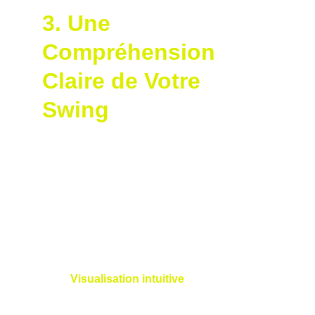
3. Une 
Compréhension 
Claire de Votre 
Swing
Avec sa certification S2M, Nicolas ne se 
contente pas d’améliorer votre technique ; il 
vous aide à comprendre 
pourquoi
 votre swing 
fonctionne. Il explique des concepts comme 
le centre de pression (COP) et le centre de 
masse (COM) de manière accessible :
Visualisation intuitive
 : Les graphiques 
de l’application S2M, utilisés par 
Nicolas, montrent comment vos forces 