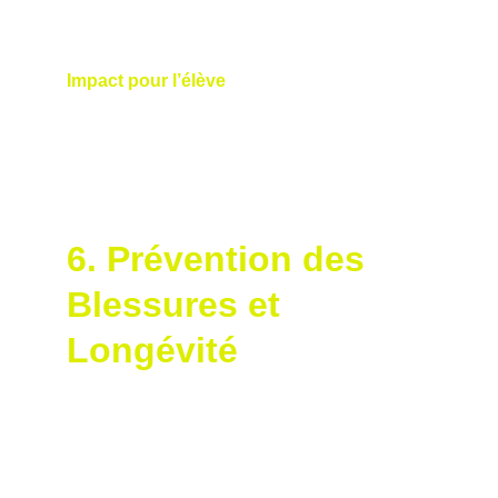
d’appartenance à une communauté de 
haut niveau.
Impact pour l’élève
 : Vous vous sentez 
soutenu par l’expertise de Nicolas et une 
technologie de pointe, ce qui renforce votre 
envie de progresser et votre passion pour le 
golf.
6. Prévention des 
Blessures et 
Longévité
La biomécanique S2M, appliquée par 
Nicolas, aide à optimiser les mouvements 
tout en réduisant les risques de blessures :