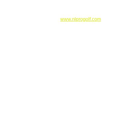
ment – restez à l'écoute sur 
www.nlprogolf.com
 pour les détails
linaire et de ClubGolf pour leur confiance. J'ai hâte de vous re
arcours !
s PGA  