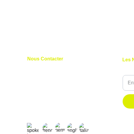
Nous Contacter
Les 
+41 79 827 03 11
Votre
+33 7 45 11 31 58
nicolas@nlprogolf.com
sylvain@nlprogolf.com