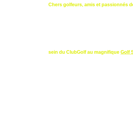
Chers golfeurs, amis et passionnés de
En ce début d'année 2026, je tiens tout 
succès sur les fairways et de nombreux bi
Je suis particulièrement enthousiaste d
sein du ClubGolf au magnifique 
Golf 
Ce resort exceptionnel, le plus grand de
par 72), un executive course de 9 trous i
historique avec des arbres centenaires et
golfeurs, alliant nature préservée et exi
Challenge Tour européen.
En tant que membre 
PGA France
 et 
Sw
stages et accompagnements personnalisé
je serai ravi de vous aider à progresse