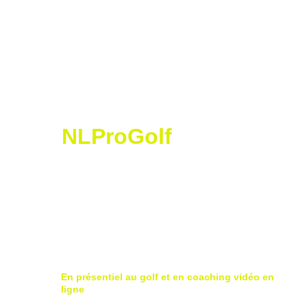
NLProGolf
N
icolas
 L
orétan
 P
ro
 G
olf
Golf Saint Apollinaire Michelbach-Le-Haut
68220 Folgensbourg
France
En présentiel au golf et en coaching vidéo en 
ligne