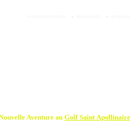
A PROPOS
PRESTATIONS
PROGRAMMES
HIVER 2026
Les news pour 2026
Meilleurs voeux et bienvenue au golf de Saint-Apollinaire
STAGES DE GOLF
las Lorétan, NLProGolf - Pro PGA Suisse & France - Préparate
11/20/2025
1 min temps de lecture
Nouvelle Aventure au 
Golf Saint Apollinaire