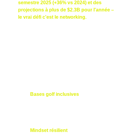
semestre 2025 (+36% vs 2024) et des 
projections à plus de $2.3B pour l'année – 
le vrai défi c'est le networking.
 Startup 
Swing, mon programme hybride lancé en 
2025, transforme le golf en accélérateur de 
deals pour les founders deep tech, AI et 
cleantech.
Inspiré du Start-Up Golf Challenge et de la 
Business Golf Cup de Lausanne, on combine 
:
Bases golf inclusives
: Même pour les 
non-golfeurs, maîtrisez les swings en 4 
sessions (avril-mai 2026, au Golf Club 
de Signal de Bougy).
Mindset résilient
: Outils 
CREPS
 pour 