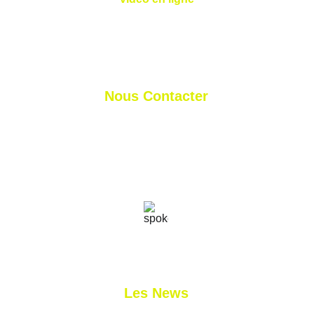
Nous Contacter
nicolas@nlprogolf.com
sylvain@nlprogolf.com
+41 79 827 03 11
+33 7 45 11 31 58
Les News