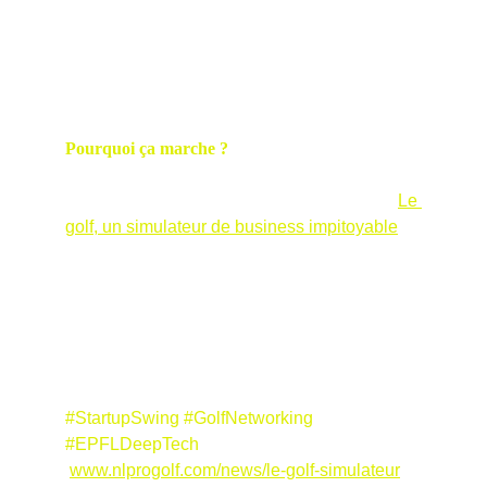
Pourquoi ça marche ? 
Le golf offre un cadre 
relaxé pour des conversations profondes, loin 
des pitches formels. Lien avec mon article "
Le 
golf, un simulateur de business impitoyable
" : 
Chaque bogey enseigne la persévérance !
Qu'en pensez-vous, founders ? Avez-vous 
déjà networké sur un green ? Commentez ci-
dessous ! 
#StartupSwing #GolfNetworking 
#EPFLDeepTech 
www.nlprogolf.com/news/le-golf-simulateur