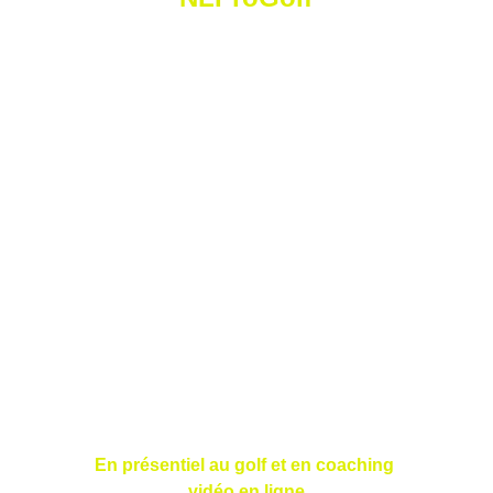
N
icolas
 L
orétan
 P
ro
 G
olf
Golf Saint Apollinaire Michelbach-Le-Haut
68220 Folgensbourg
France
En présentiel au golf et en coaching 
vidéo en ligne