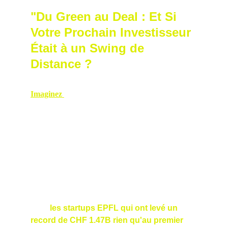
Épisode 1 : 
"Du Green au Deal : Et Si 
Votre Prochain Investisseur 
Était à un Swing de 
Distance ?
"
Imaginez 
: Vous êtes sur un green 
surplombant le Lac Léman, club en main, en 
train de discuter deep tech avec un VC qui 
pourrait changer le cours de votre startup. 
Pas de salle de réunion froide, juste du soleil, 
du rire et des connexions authentiques. C'est 
ça, Startup Swing ! 🚀⛳
Dans un écosystème suisse bouillonnant – 
avec 
les startups EPFL qui ont levé un 
record de CHF 1.47B rien qu'au premier 