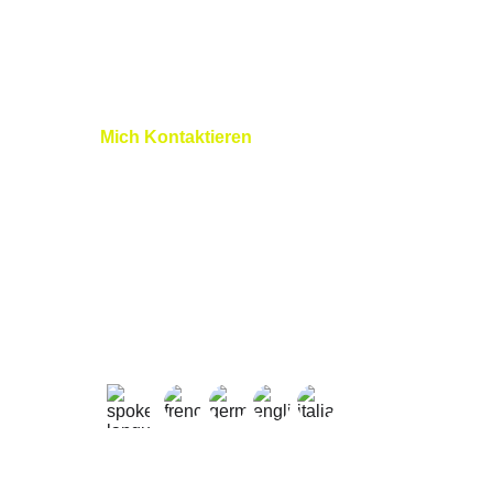
Mich Kontaktieren
+41 79 827 03 11
+33 7 45 11 31 58
nicolas@nlprogolf.com
sylvain@nlprogolf.com