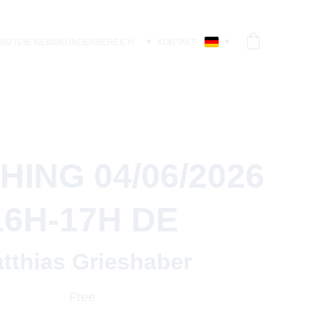
2027
DIE NEWS
KUNDENBEREICH
KONTAKT
ING 04/06/2026
16H-17H DE
tthias Grieshaber
Free