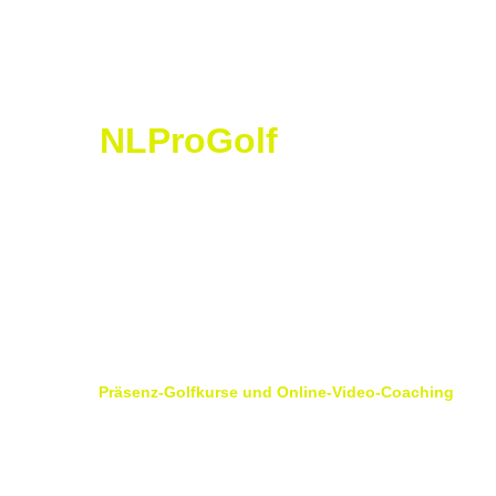
NLProGolf
N
icolas
 L
orétan
 P
ro
 G
olf
Golf Saint Apollinaire Michelbach-Le-Haut
68220 Folgensbourg
France
Präsenz-Golfkurse und Online-Video-Coaching