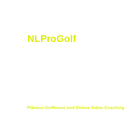
NLProGolf
N
icolas
 L
orétan
 P
ro
 G
olf
Golf Saint Apollinaire Michelbach-Le-Haut
68220 Folgensbourg
France
Präsenz-Golfkurse und Online-Video-Coaching