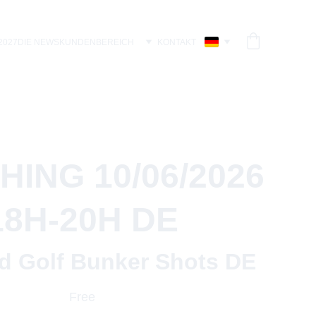
2027
DIE NEWS
KUNDENBEREICH
KONTAKT
ING 10/06/2026
18H-20H DE
ed Golf Bunker Shots DE
Free