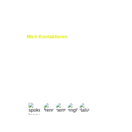
Mich Kontaktieren
+41 79 827 03 11
+33 7 45 11 31 58
nicolas@nlprogolf.com
sylvain@nlprogolf.com