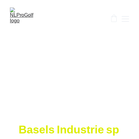
NLProGolf BlackCard –
Industrie
Basels Industrie spielt ihre Supply Chain auf dem Fairway
TEAM-BUILDING
Von Sylvain Belan Spezialist für Corporate Media &
Premium-Events
5/24/2026
1 min lesen
Basels Industrie sp