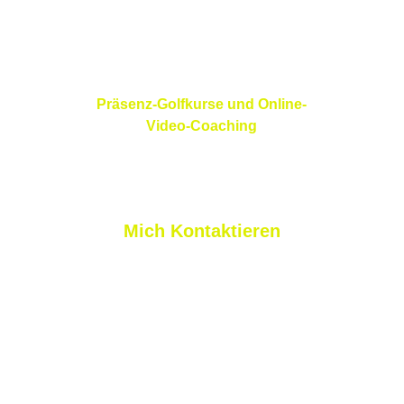
Präsenz-Golfkurse und Online-
Video-Coaching
Mich Kontaktieren
nicolas@nlprogolf.com
sylvain@nlprogolf.com
+41 79 827 03 11
+33 7 45 11 31 58