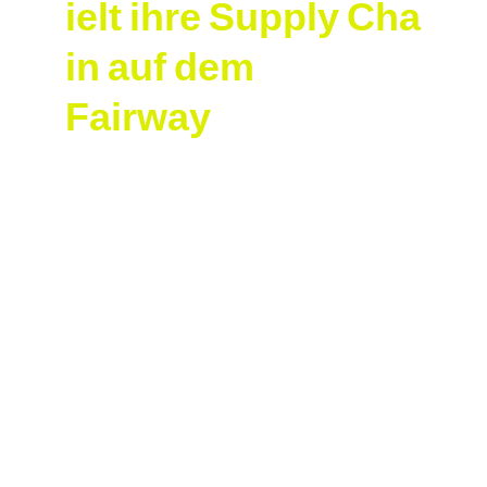
ielt ihre Supply Cha
in auf dem 
Fairway
Basel's Industry Pl
ays Its Supply Chai
n on the Fairway
08:45 Uhr. Team aus Logistik und Präzisionsfer
tigung im 
Saint‑Apollinaire
.
Auf dem Green spielt sich die ganze Kette ab –