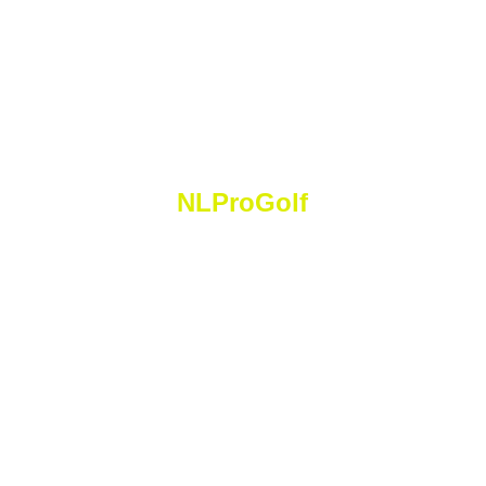
NLProGolf
N
icolas
 L
orétan
 P
ro
 G
olf
Golf Saint Apollinaire Michelbach-Le-Haut
68220 Folgensbourg
France