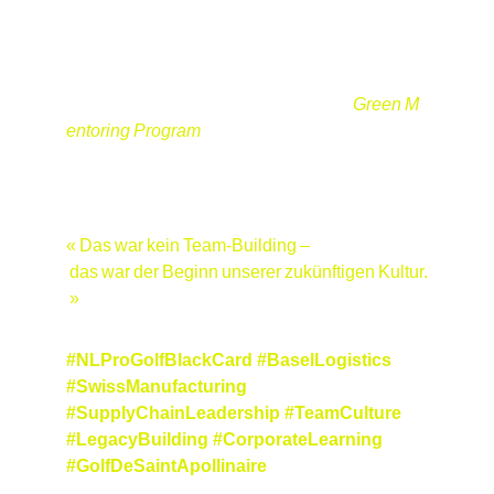
 der Putt wird zum "letzten Kilometer", der Schl
äger zur Kostenabwägung.
Im 
Hole‑in‑One Legacy
 entsteht das 
Green M
entoring Program
 vernetzte Sessions zwische
n Standorten, Resilienz als gemeinsame Sprac
he.
« Das war kein Team‑Building –
 das war der Beginn unserer zukünftigen Kultur.
 »
#NLProGolfBlackCard #BaselLogistics 
#SwissManufacturing 
#SupplyChainLeadership #TeamCulture 
#LegacyBuilding #CorporateLearning 
#GolfDeSaintApollinaire